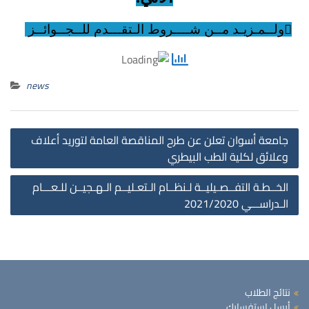
ولــمـزيـد مــن شــــروط الـتقـــدم للــجــوائــز
news
st
جامعة أسوان تعلن عن طرح المناقصة العامة لتوريد أعلاف
on
وعلائق لكلية الطب البيطري
الخــطـة التفــصـيليــة لـنظــام الـتعـليــم الـهـجيــن للـعـــام
الـدراســـي 2021/2020
نتائج الطلاب
أرسل استفسارك