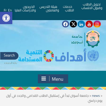
تحويل الطلاب
خدمات
هيئة التدريس
الخريجون
وقبول الانتساب
bar
الطلاب
والعاملين
والدراسات العليا
En
Fr
Search
for:
Menu
<
news
<
جامعة أسوان تبدأ في إستقبال الطلاب القدامي والجدد في أول
يوم دراسي