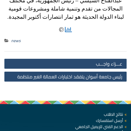
عبدالفتاح السيسي – رئيس الجمهورية، في مختلف
المجالات من تقدم وتنمية شاملة ومشروعات قومية
لبناء الدولة الحديثة هو ثمار انتصارات أكتوبر المجيدة.
news
st
عـــزاء واجـــب
on
رئيس جامعة أسوان يتفقد اختبارات العمالة الغير منتظمة
نتائج الطلاب
أرسل استفسارك
الدعم الفني للإيميل الجامعي