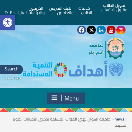
تحويل الطلاب
خدمات
هيئة التدريس
الخريجون
وقبول الانتساب
bar
الطلاب
والعاملين
والدراسات العليا
En
Fr
Search
for:
Menu
<
news
<
جامعة أسوان تهنئ القوات المسلحة بذكرى انتصارات أكتوبر
المجيدة