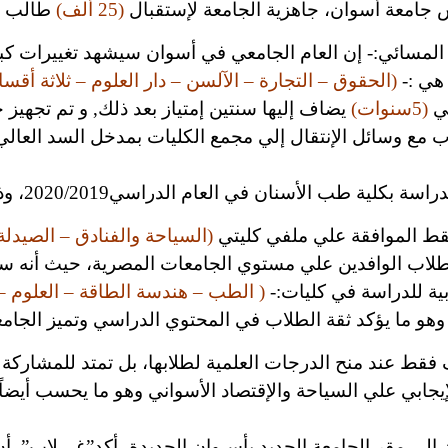
س جامعة أسوان، جاهزية الجامعة لإستقبال
(‏25‏ ألف)
طالب وطال
 هي :-
(الحقوق – التجارة – الآلسن – دار العلوم – ثلاثة أقس
لي
(5سنوات)
يضاف إليها سنتين إمتياز بعد ذلك, و تم تجهيز
اب مع وسائل الإنتقال إلي مجمع الكليات بمدخل السد العا
ي العام الدراسي2020/2019، وذلك بعد إستكمال التجهيزات اللازمة.
فقط الموافقة علي ملفي كليتي
(السياحة والفنادق – الصيدلة
لطلاب الوافدين علي مستوي الجامعات المصرية، حيث أنه س
ية للدراسة في كليات:-
( الطب – هندسة الطاقة – العلوم –
وهو ما يؤكد ثقة الطلاب في المحتوي الدراسي وتميز الجامعة
قط عند منح الدرجات العلمية لطلابها، بل تمتد للمشاركة ف
إيجابي علي السياحة والإقتصاد الأسواني وهو ما يحسب أيضاً
إلي مقر الجامعة الجديد بأسـوان الجديدة، أكد”غـــلاب”