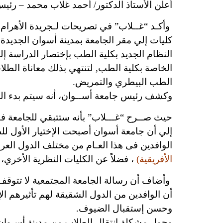
أعلن الأستاذ الدكتور/ أحمد غلاب محمد – رئي
كليات إلي مقر الجامعة بمدينة أسوان الجديدة
النظام الجديد بكلية الطب بإختصار الدراسة إ
الخاصة بكلية الطب, لتنتهي بذلك معاناة الطل
الطب البيطري والتمريض.
وكشف رئيس جامعة أســوان، أنه سيتم بدء الدراسة بكلية طب الأسنان ف
حيث صــرح “غـــلاب” بأنه ستتبقي للجامعة 
إلي أن جامعة أسوان أصبحت الإختيار الأول ل
الوافدين فى هذا العـام من مختلف الدول العرب
الأفريقية)
، فضلاً عن الكليات النظرية الأخري، 
وأضاف أن رسالة الجامعة المجتمعية لا تتوقف ف
أن الوافدين من الدول الشقيقة لهم تأثيرهم ال
وحسن إستقبال الضيوف.
وحول مشكلة إنتقال الطلاب من مدينة أسـوان 