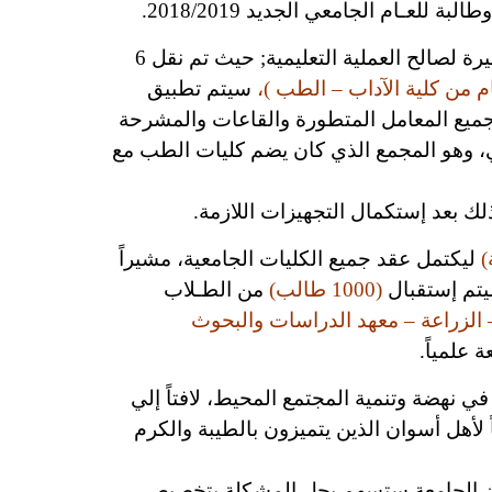
بة للعـام الجامعي الجديد 2018/2019.
وأكـد “غــلاب” في تصريحات لـجريدة الأهرام المسائي‏:‏- إن العام الجامعي في أسوان سيشهد تغييرات كبيرة لصالح العملية التعليمية‏;‏ حيث تم نقل 6
ام من كلية الآداب – الطب )،
سيتم تطبيق
 جميع المعامل المتطورة والقاعات والمشرحة
لي، وهو المجمع الذي كان يضم كليات الطب مع
)
ليكتمل عقد جميع الكليات الجامعية، مشيراً
يتم إستقبال
(1000 طالب)
من الطـلاب
 الزراعة – معهد الدراسات والبحوث
 علمياً.
ي نهضة وتنمية المجتمع المحيط، لافتاً إلي
 لأهل أسوان الذين يتميزون بالطيبة والكرم
 أن الجامعة ستسهم بحل المشكلة بتخصيص