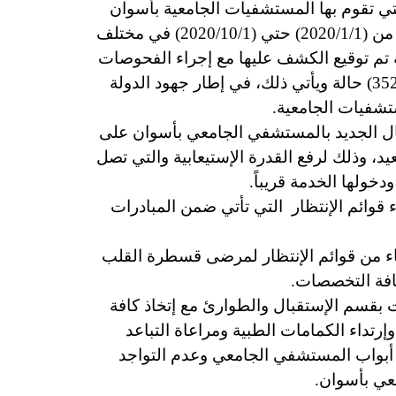
تي تقوم بها المستشفيات الجامعية بأسوان
قامت المستشفي الجامعي من خلال إحصائية للحالات التي تم دخولها بالمستشفي الجامعي خلال الفترة من (2020/1/1) حتي (2020/10/1) في مختلف
لغ عددها (36) قسم علاجي بالمستشفى الجامعي، ويبلغ عدد حالات الدخول (12247) حالة تم توقيع الكشف عليها مع إجراء الفحوصات
الطبية وبلغ عدد حالات العمليات الجراحية (8875) عملية في مختلف الأقسام وبلغت حالات الطواري (3524) حالة ويأتي ذلك، في إطار جهود الدولة
ستشفيات الجامعية.
ال الجديد بالمستشفي الجامعي بأسوان على
عيد، وذلك لرفع القدرة الإستيعابية والتي تصل
قوائم الإنتظار التي تأتي ضمن المبادرات
هاء من قوائم الإنتظار لمرضى قسطرة القلب
كافة التخصصات.
 بقسم الإستقبال والطوارئ مع إتخاذ كافة
إرتداء الكمامات الطبية ومراعاة التباعد
 أبواب المستشفي الجامعي وعدم التواجد
عي بأسوان.