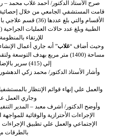
صرح الأستاذ الدكتور/ أحمد غلاب محمد – ر
للإرتقاء بالمنظومة
وحيث أضاف “
غلاب
” أنه جاري أعمال الإنش
مساحة (1400) متر مربع بهدف الت
إلي (415) سرير بالإضافة إلي 300 سرير بمستشفي الباطنة وذلك بعد الإنتهاء منها ودخولها الخدمة قريباً.
وأشار الأستاذ الدكتور/ محمد زكي الدهشور
والعمل علي إنهاء قوائم الإنتظار بالمستشف
وجاري العمل علي
وأوضح الدكتور/ أشرف معبد – المدير التنف
الإجراءات الأحترازية والوقائية للمواجهة
الإجتماعي والعمل علي تطبيق الإجراءات 
بالطرقات مع