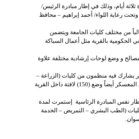
اثة أيام، وذلك في إطار مبادرة الرئيس/
تحت رعاية اللواء/ أحمد إبراهيم – محافظ
ذ الدكتور/ أحمد غلاب محمد – رئيس جامعة أسوان أن المعسكر يضم حوالي (100) طالباً من مختلف كليات الجامعة ويتضمن
اني الحكومية بالقرية مثل أعمال السباكة
مصالح و وضع لوحات إرشادية مختلفة علاوة
 يشارك فيه منظمون من كليات (الزراعة –
الخدمة الإجتماعية – التربية الفنية)، وذلك بالتعاون مع الجمعية المصرية للتنمية المتكاملة، وسوف يتضمن المعسكر أيضاً وضع (150) لافتة داخل القرية
طار نفس المبادرة الرئاسية إستمرت لمدة
 كليات (الطب البشري – التمريض – الخدمة
سوان.