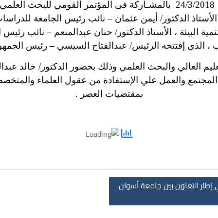
قـامت جامعـة أسـوان أمس السبت الموافق 24/3/2018 بالمشـاركة فى المؤتم
ستاذ الدكتور/ أيمن عثمان – نائب رئيس الجامعة للدراسات 
ية البيئة ، الأستاذ الدكتور/ حنان عبدالمنعم – نائب رئيس ا
 ، الذي إفتتحه الرئيس/ عبدالفتاح السيسي – رئيس الجمهو
يم العالي والبحث العلمي وذلك بحضور الدكتور/ خالد عبدالغ
 المجتمع والعمل علي الإستفادة من عقول العلماء والمتخص
بمقتضيات العصر .
طار التعاون بين جامعة أسوان