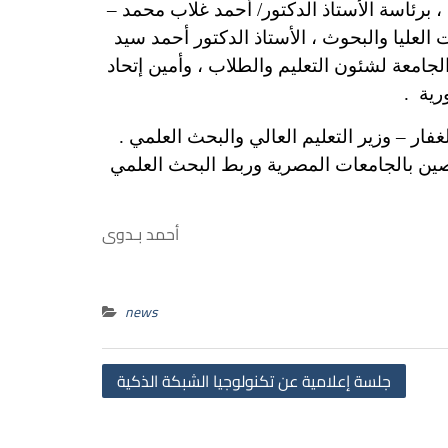
ر القومي للبحث العلمي ، برئاسة الأستاذ الدكتور/ أحمد غلاب محمد –
العليا والبحوث ، الأستاذ الدكتور أحمد سيد
لجامعة لشئون التعليم والطلاب ، وأمين إتحاد
رية .
فار – وزير التعليم العالي والبحث العلمي .
صين بالجامعات المصرية وربط البحث العلمي
أحمد بـدوى
news
Post
جلسة إعلامية عن تكنولوجيا الشبكة الذكية
navigation