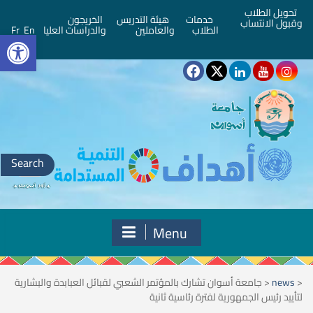
تحويل الطلاب
خدمات
هيئة التدريس
الخريجون
وقبول الانتساب
bar
الطلاب
والعاملين
والدراسات العليا
En
Fr
Search
for:
Menu
<
news
<
جامعة أسوان تشارك بالمؤتمر الشعبي لقبائل العبابدة والبشارية
لتأييد رئيس الجمهورية لفترة رئاسية ثانية