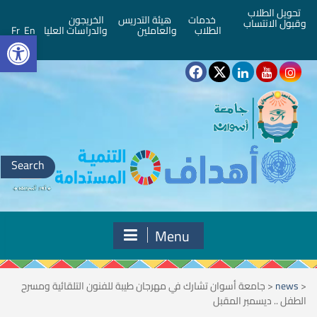
تحويل الطلاب
خدمات
هيئة التدريس
الخريجون
وقبول الانتساب
bar
الطلاب
والعاملين
والدراسات العليا
En
Fr
Search
for:
Menu
<
news
<
جامعة أسوان تشارك في مهرجان طيبة للفنون التلقائية ومسرح
الطفل .. ديسمبر المقبل