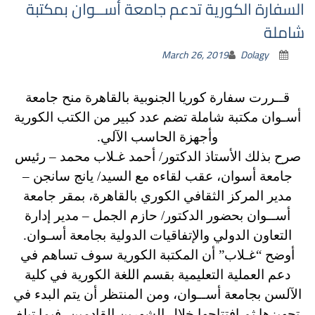
السفارة الكورية تدعم جامعة أســوان بمكتبة
شاملة
March 26, 2019
Dolagy
قــررت سفارة كوريا الجنوبية بالقاهرة منح جامعة
أسـوان مكتبة شاملة تضم عدد كبير من الكتب الكورية
وأجهزة الحاسب الآلي.
صرح بذلك الأستاذ الدكتور/ أحمد غـلاب محمد – رئيس
جامعة أسوان، عقب لقاءه مع السيد/ يانج سانجن –
مدير المركز الثقافي الكوري بالقاهرة، بمقر جامعة
أســوان بحضور الدكتور/ حازم الجمل – مدير إدارة
التعاون الدولي والإتفاقيات الدولية بجامعة أسـوان.
أوضح “غـلاب” أن المكتبة الكورية سوف تساهم في
دعم العملية التعليمية بقسم اللغة الكورية في كلية
الآلسن بجامعة أســوان، ومن المنتظر أن يتم البدء في
تجهيزها ثم اِفتتاحها خلال الشهرين القادمين، فيما تبلغ