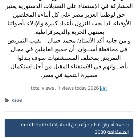
المشاركة في الاِستفتاء علي التعديلات الدستورية يعتبر
حق لوطننا العزيز مصر علي كل أبناءه المخلصين
الأوفياء، لذا يجب النزول بأعداد كبيرة والإدلاء بأصواتنا
بمنتهي الحرية والديمرقراطية.
و من جانبه أكد الأستاذ/ محمد جمال – نقيب التمريض
في محافظة أســوان، أن جميع العاملين في مجال
التمريض بمختلف المستشفيات سوف يـدلوا
بأصــواتهم في الاِستفتاء المقبل من أجل اِستكمال
مسيرة التنمية في مصر.
, 1 views today
2926 total views
news
st
جامعة أسوان تنظم مؤتمرعن المبادرات الطلابية للتنمية
on
المستدامة 2030