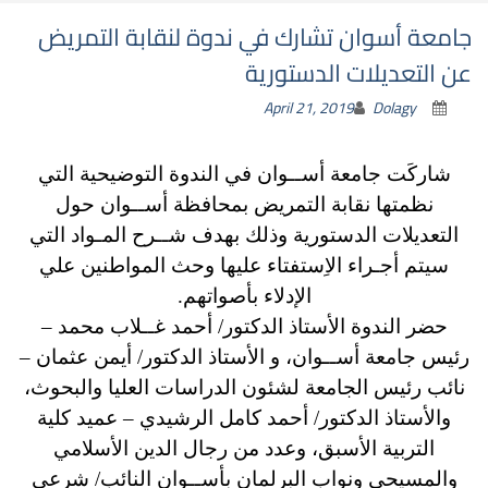
جامعة أسوان تشارك في ندوة لنقابة التمريض
عن التعديلات الدستورية
April 21, 2019
Dolagy
شاركَت جامعة أســوان في الندوة التوضيحية التي
نظمتها نقابة التمريض بمحافظة أســوان حول
التعديلات الدستورية وذلك بهدف شــرح المـواد التي
سيتم أجـراء الاِستفتاء عليها وحث المواطنين علي
الإدلاء بأصواتهم.
حضر الندوة الأستاذ الدكتور/ أحمد غــلاب محمد –
رئيس جامعة أســوان، و الأستاذ الدكتور/ أيمن عثمان –
نائب رئيس الجامعة لشئون الدراسات العليا والبحوث،
والأستاذ الدكتور/ أحمد كامل الرشيدي – عميد كلية
التربية الأسبق، وعدد من رجال الدين الأسلامي
والمسيحي ونواب البرلمان بأســوان النائب/ شرعي