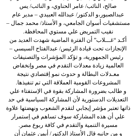
صالح، النائب/ عامر الحناوي، و النائب/ يس
عبدالصبور،و الدكتور/ عبدالله العبيدي – مدير عام
مستشفيات أسوان الجامعي، و الأستاذ/ محمد جمال –
نقيب التمريض علي مستوي المحافظة.
أكـد “غـــلاب” أن الفترة الماضية شهدت العديد من
الإنجازات تحت قيادة الرئيس/ عبدالفتاح السيسي –
رئيس الجمهورية، و تؤكد المؤشرات والتصنيفات
العالمية زيادة معدلات التقدم في مصر واِنخفاض
معـدلات البطالة و حدوث نمو اِقتصادي نتيجة
المشروعات القومية العملاقة التي تم تنفيذها.
و طالب بضرورة المشاركة بقوة في الاِستفتاء علي
التعديلات الدستورية لأن المشاركة السياسية في حد
ذاتها تعتبر مؤشر إيجابي لتقدم الشعوب ونهضتها علاوة
علي أن هذه المشاركة سوف تساهم في اِستمرار
مسيرة التنمية والتقدم في كافة ربوع مصر.
و من جانبه قال الأستاذ الدكتور/ أيمن عثمان أن