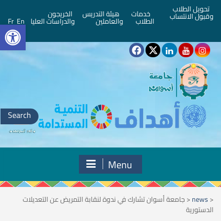
تحويل الطلاب
خدمات
هيئة التدريس
الخريجون
وقبول الانتساب
bar
الطلاب
والعاملين
والدراسات العليا
En
Fr
Search
for:
Menu
<
news
<
جامعة أسوان تشارك في ندوة لنقابة التمريض عن التعديلات
الدستورية