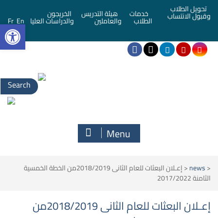
تحويل الطلاب
خدمات
هيئة التدريس
الخريجون
وقبول الانتساب
bar
الطلاب
والعاملين
والدراسات العليا
En
Fr
Search
for:
Menu
<
news
<
إعـلان البعثات للعام الثانى 2018/2019من الخطة الخمسية
الثامنة 2017/2022
إعـلان البعثات للعام الثانى 2018/2019من