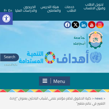
تحويل الطلاب
خدمات
هيئة التدريس
الخريجون
وقبول الانتساب
bar
الطلاب
والعاملين
والدراسات العليا
En
Fr
Search
for:
Menu
<
news
<
كلية الحقوق تنظم مؤتمر علمي لشباب الباحثين بعنوان “إرادة
التغيير في عالم متغير”