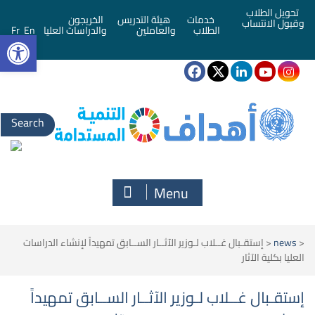
تحويل الطلاب
خدمات
هيئة التدريس
الخريجون
وقبول الانتساب
bar
الطلاب
والعاملين
والدراسات العليا
En
Fr
Search
for:
Menu
<
news
<
إستقـبال غــلاب لـوزير الآثــار الســابق تمهيداً لإنشاء الدراسات
العليا بكلية الآثار
إستقـبال غــلاب لـوزير الآثــار الســابق تمهيداً