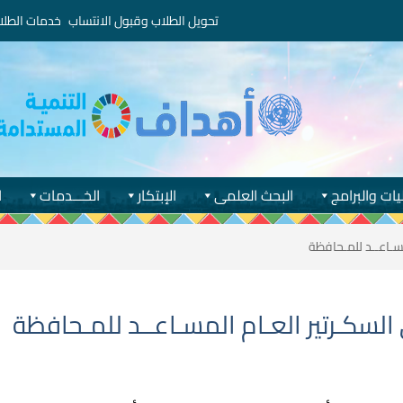
تحويل الطلاب وقبول الانتساب
خدمات الطلا
يات والبرامج
البحث العلمى
الإبتكار
الخـــدمات
ا
مسـاعــد للمـحافظة
السكـرتير العـام المسـاعــد للمـحافظة