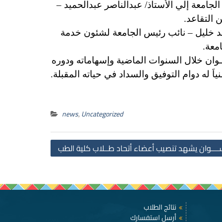
لجامعة إلي الأستاذ/ عبدالناصر عبدالحميد –
 التقاعد.
سيد خليل – نائب رئيس الجامعة لشئون خدمة
معة.
ــوان خلال السنوات الماضية وإسهاماته ودوره
اَ له دوام التوفيق والسداد في حياته المقبلة.
news
,
Uncategorized
Post
ـــوان يشهد تنصيب أعضاء أتحاد طــلاب كلية الطب
navigation
نتائج الطلاب
أرسل استفسارك