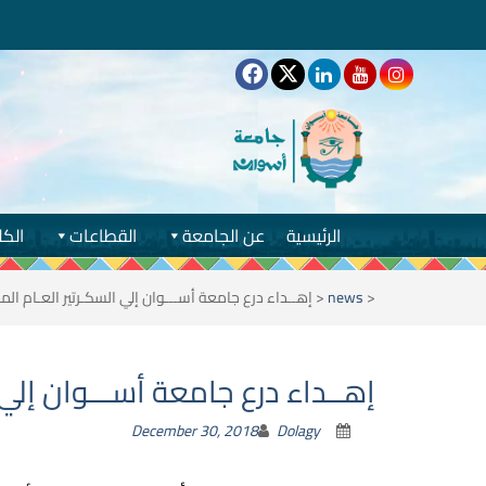
الرئيسية
عن الجامعة
القطاعات
الكل
<
news
<
إهــداء درع جامعة أســـوان إلي السكـرتير العـام ال
إهــداء درع جامعة أســـوان إلي 
December 30, 2018
Dolagy