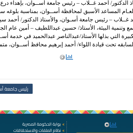
ذ الدكتور/ أحمد غــلاب – رئيس جامعة أســوان، بإهداء درع ا
لعـام المساعد الأسبق لمحافظة أســوان، بمناسبة بلوغه سن
د غــلاب – رئيس جامعة أسـوان، والأستاذ الدكتور/ أحمد 
مع وتنمية البيئة، الأستاذ/ حسين عبداللطيف – أمين عام الجا
كبيرة التي بذلها الأستاذ/عبدالناصر عبدالحميد في خدمة أس
السابقه تحت قيادة اللواء/ أحمد إبرهيم محافظ أســوان، متمني
رئيس جامعة أسـ
بوابة الحكومة المصرية
نظام الملفات والاستحقاقات