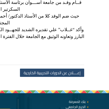
قــام وفـد من جامعة أســـوان برئاسة الأستا
السكرتير ا
حيث ضم الوفد كلا من الأستاذ الدكتور/ أحم
المجت
وأكد “غــلاب” علي تقديره الشديد للجهــود ال
البارز وتعاونه الوثيق مع الجامعة خلال الفترة 
إعــــلان عن الدورات التدريبية الخارجية
بنك المعرفة
الحرم الجامعى