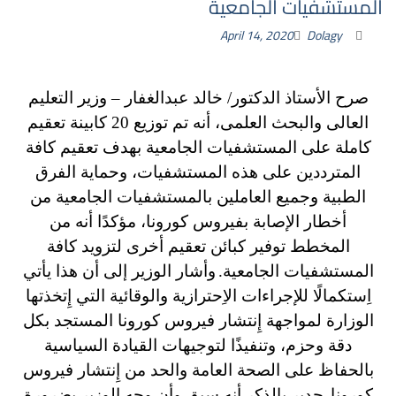
المستشفيات الجامعية
April 14, 2020
Dolagy
صرح الأستاذ الدكتور/ خالد عبدالغفار – وزير التعليم
العالى والبحث العلمى، أنه تم توزيع 20 كابينة تعقيم
كاملة على المستشفيات الجامعية بهدف تعقيم كافة
المترددين على هذه المستشفيات، وحماية الفرق
الطبية وجميع العاملين بالمستشفيات الجامعية من
أخطار الإصابة بفيروس كورونا، مؤكدًا أنه من
المخطط توفير كبائن تعقيم أخرى لتزويد كافة
المستشفيات الجامعية.
وأشار الوزير إلى أن هذا يأتي
اِستكمالًا للإجراءات الاِحترازية والوقائية التي إِتخذتها
الوزارة لمواجهة إِنتشار فيروس كورونا المستجد بكل
دقة وحزم، وتنفيذًا لتوجيهات القيادة السياسية
بالحفاظ على الصحة العامة والحد من إِنتشار فيروس
كورونا.
جدير بالذكر أنه سبق وأن وجه الوزير بضرورة