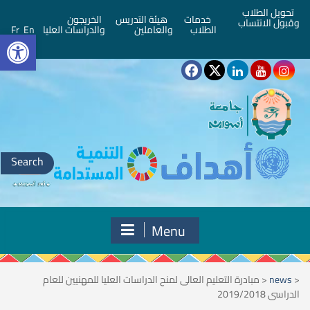
تحويل الطلاب
خدمات
هيئة التدريس
الخريجون
وقبول الانتساب
bar
الطلاب
والعاملين
والدراسات العليا
En
Fr
Search
for:
Menu
<
news
<
مبادرة التعليم العالى لمنح الدراسات العليا للمهنيين للعام
الدراسى 2019/2018