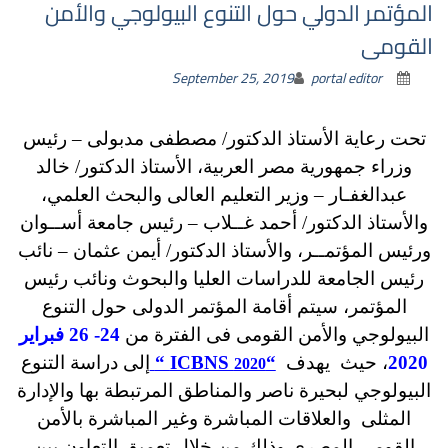
المؤتمر الدولي حول التنوع البيولوجي والأمن
القومى
September 25, 2019
portal editor
تحت رعاية الأستاذ الدكتور/ مصطفى مدبولى – رئيس
وزراء جمهورية مصر العربية، الأستاذ الدكتور/ خالد
عبدالغفـار – وزير التعليم العالى والبحث العلمي،
والأستاذ الدكتور/ أحمد غــلاب – رئيس جامعة أســوان
ورئيس المؤتمــر، والأستاذ الدكتور/ أيمن عثمان – نائب
رئيس الجامعة للدراسات العليا والبحوث ونائب رئيس
المؤتمر، سيتم أقامة المؤتمر الدولى حول التنوع
البيولوجي والأمن القومى فى الفترة من
24- 26 فبراير
2020
، حيث يهدف
“ICBNS
“
إلى دراسة التنوع
2020
البيولوجي لبحيرة ناصر والمناطق المرتبطة بها والإدارة
المثلى والعلاقات المباشرة وغير المباشرة بالأمن
القومى المصري وذلك من خلال تعميق التعاون بين