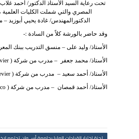
المصري والتي شملت الكليات العلمية ،
الدكتورالمهندس/ غادة يحيي أبوزيد – م
وقد حاضر بالورشة كلاً من السادة :-
الأستاذ/ وليد على – منسق التدريب ببنك المع
الأستاذ/ محمد جعفر – مدرب من شركة ( Elsevier )
الأستاذ/ أحمد سعيد – مدرب من شركة ( Elsevier )
الأستاذ/ أحمد قمصان – مدرب من شركة ( Ebsco )
لجنة إختيار القيادات العليا بجامعة أســوان تجتمع لإخ