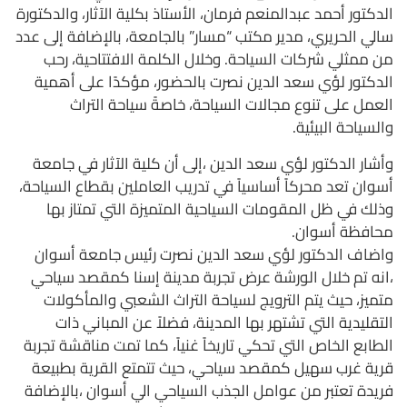
الدكتور أحمد عبدالمنعم فرمان، الأستاذ بكلية الآثار، والدكتورة
سالي الحريري، مدير مكتب “مسار” بالجامعة، بالإضافة إلى عدد
من ممثلي شركات السياحة.
وخلال الكلمة الافتتاحية، رحب
الدكتور لؤي سعد الدين نصرت بالحضور، مؤكدًا على أهمية
العمل على تنوع مجالات السياحة، خاصةً سياحة التراث
والسياحة البيئية.
وأشار الدكتور لؤي سعد الدين ،إلى أن كلية الآثار في جامعة
أسوان تعد محركاً أساسياً في تدريب العاملين بقطاع السياحة،
وذلك في ظل المقومات السياحية المتميزة التي تمتاز بها
محافظة أسوان.
واضاف الدكتور لؤي سعد الدين نصرت رئيس جامعة أسوان
،انه تم خلال الورشة عرض تجربة مدينة إسنا كمقصد سياحي
متميز، حيث يتم الترويج لسياحة التراث الشعبي والمأكولات
التقليدية التي تشتهر بها المدينة، فضلاً عن المباني ذات
الطابع الخاص التي تحكي تاريخاً غنياً، كما تمت مناقشة تجربة
قرية غرب سهيل كمقصد سياحي، حيث تتمتع القرية بطبيعة
فريدة تعتبر من عوامل الجذب السياحي الي أسوان ،بالإضافة