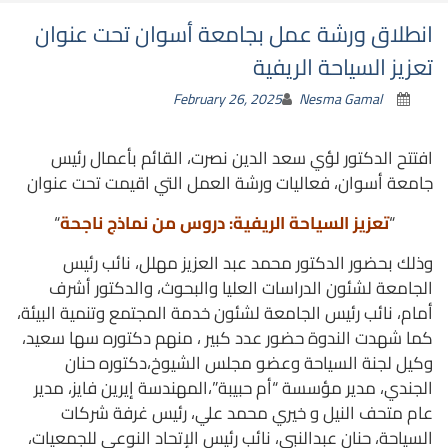
انطلاق ورشة عمل بجامعة أسوان تحت عنوان
تعزيز السياحة الريفية
February 26, 2025
Nesma Gamal
افتتح الدكتور لؤي سعد الدين نصرت، القائم بأعمال رئيس
جامعة أسوان، فعاليات ورشة العمل التي اقيمت تحت عنوان
“
تعزيز السياحة الريفية: دروس من نماذج ناجحة
“
وذلك بحضور الدكتور محمد عبد العزيز مهلل، نائب رئيس
الجامعة لشئون الدراسات العليا والبحوث، والدكتور أشرف
أمام، نائب رئيس الجامعة لشئون خدمة المجتمع وتنمية البيئة،
كما شهدت الندوة حضور عدد كبير ، منهم دكتوره سها سعيد،
وكيل لجنة السياحة وعضو مجلس الشيوخ،دكتوره حنان
الجندي، مدير مؤسسة “أم حبيبة”،المهندسة إيرين فايز، مدير
عام متحف النيل و
خيري محمد علي، رئيس غرفة شركات
السياحة، حنان عبدالنبى، نائب رئيس الإتحاد النوعي للجمعيات،