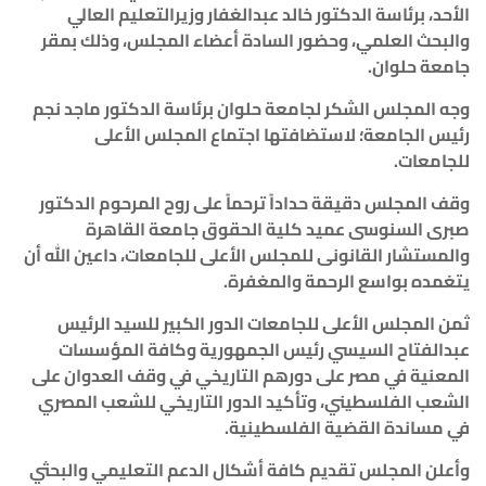
الأحد، برئاسة الدكتور خالد عبدالغفار وزيرالتعليم العالي
والبحث العلمي، وحضور السادة أعضاء المجلس، وذلك بمقر
جامعة حلوان
.
وجه المجلس الشكر لجامعة حلوان برئاسة الدكتور ماجد نجم
رئيس الجامعة؛ لاستضافتها اجتماع المجلس الأعلى
للجامعات
.
وقف المجلس دقيقة حداداً ترحماً على روح المرحوم الدكتور
صبرى السنوسى عميد كلية الحقوق جامعة القاهرة
والمستشار القانونى للمجلس الأعلى للجامعات، داعين الله أن
يتغمده بواسع الرحمة والمغفرة
.
ثمن المجلس الأعلى للجامعات الدور الكبير للسيد الرئيس
عبدالفتاح السيسي رئيس الجمهورية وكافة المؤسسات
المعنية في مصر على دورهم التاريخي في وقف العدوان على
الشعب الفلسطيني، وتأكيد الدور التاريخي للشعب المصري
في مساندة القضية الفلسطينية
.
وأعلن المجلس تقديم كافة أشكال الدعم التعليمي والبحثي