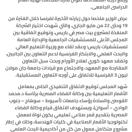
الدراسى الجامعى
.
عرض الوزير ملخصا حول زيارته الأخيرة لفرنسا خلال الفترة من
19 وحتى 22 من مايو الجاري، والتي شهدت اختيار الشركة
المنفذة لمشروع بيت مصر في باريس، وتوقيع اتفاقية بين
المجلس الأعلى للمستشفيات الجامعية والإدارة العامة
لمستشفيات باريس؛ وعقد لقاء مع وزيرة التعليم العالي
والبحث العلمي والابتكار الفرنسية لدعم التعاون بين الجانبين،
وتفقد معهد كوري لعلاج الأورام وبحث سبل التعاون
المقترحة مع المعهد، والاجتماع مع قيادات جامعة جان مولان
ليون 3 الفرنسية للاتفاق على أوجه التعاون المستقبلية
.
شهد المجلس توقيع الاتفاق التنفيذي الخاص بمعامل
الأقمار التعليمية بين وكالة الفضاء المصرية برئاسة د.محمد
القوصى والسادة رؤساء جامعات (أسيوط – سوهاج – جنوب
الوادي – أسوان)، ويستهدف الاتفاق قيام وكالة الفضاء
المصرية بتقديم قمر صناعي تعليمي يكون نواة لمعمل
تكنولوجيا الأقمار الصناعية في كليات الهندسة، وذلك في إطار
مشروع متكامل ممول من كل من أكاديمية البحث العلمي