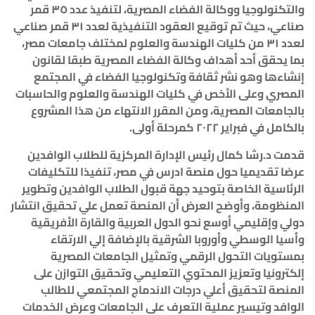
والتكنولوجيا ووكالة الفضاء المصرية، لتنفيذ عدد ٣٥ قمر
صناعي، حيث تم توقيع العقود التنفيذية لعدد ٣١ قمر صناعي
لعدد ٣١ من كليات الهندسة والعلوم لمختلف جامعات مصر،
بما يحقق أحد أهداف وكالة الفضاء المصرية طبقا لقانون
إنشاءها وهو نشر ثقافة وتكنولوجيا الفضاء في المجتمع
المصري وعلى الأخص في كليات الهندسة والعلوم والحاسبات
بالجامعات المصرية، ومن المقرر الانتهاء من هذا المشروع
بالكامل في فبراير ٢٠٢٢ كمرحلة أولى
.
قدمت د.رشا كمال رئيس الإدارة المركزية للطلاب الوافدين
عرضا تقديميا حول منصة ادرس في مصر، تنفيذا للتكليفات
الرئاسية الخاصة بتوحيد جهة قبول الطلاب الوافدين وتطوير
المنظومة، وأوضح العرض أن المنصة تعمل علي تحقيق انتشار
دولي وإقليمي أوسع نحو الدول العربية والقارة الأفريقية
وأسيا الوسطي وأوروبا الشرقية بالإضافة إلي الارتقاء
بمستويات التحول الرقمي وتمثيل الجامعات المصرية
إلكترونيا وتعزيز المحتوي التعليمي وتحقيق التوازن على
المنصة لتحقيق أعلي درجات الاندماج المجتمعي للطالب
الوافد وتيسير عملية التعرف على الجامعات وعرض الخدمات