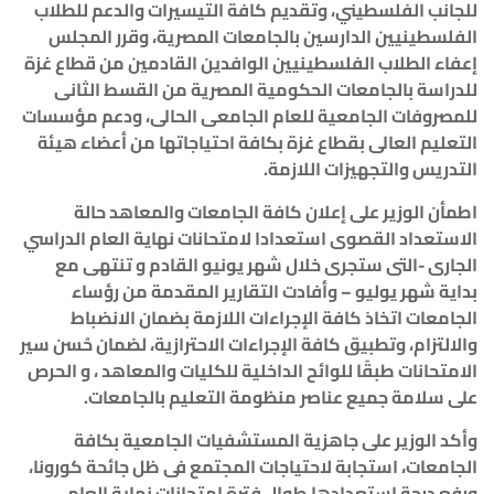
للجانب الفلسطيني، وتقديم كافة التيسيرات والدعم للطلاب
الفلسطينيين الدارسين بالجامعات المصرية، وقرر المجلس
إعفاء الطلاب الفلسطينيين الوافدين القادمين من قطاع غزة
للدراسة بالجامعات الحكومية المصرية من القسط الثانى
للمصروفات الجامعية للعام الجامعى الحالى، ودعم مؤسسات
التعليم العالى بقطاع غزة بكافة احتياجاتها من أعضاء هيئة
التدريس والتجهيزات اللازمة
.
اطمأن الوزير على إعلان كافة الجامعات والمعاهد حالة
الاستعداد القصوى استعدادا لامتحانات نهاية العام الدراسي
الجارى -التى ستجرى خلال شهر يونيو القادم و تنتهى مع
بداية شهر يوليو – وأفادت التقارير المقدمة من رؤساء
الجامعات اتخاذ كافة الإجراءات اللازمة بضمان الانضباط
والالتزام، وتطبيق كافة الإجراءات الاحترازية، لضمان حُسن سير
الامتحانات طبقًا للوائح الداخلية للكليات والمعاهد ، و الحرص
على سلامة جميع عناصر منظومة التعليم بالجامعات
.
وأكد الوزير على جاهزية المستشفيات الجامعية بكافة
الجامعات، استجابة لاحتياجات المجتمع فى ظل جائحة كورونا،
ورفع درجة استعدادها طوال فترة امتحانات نهاية العام