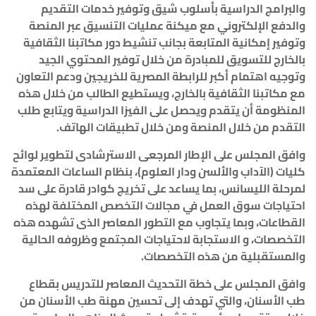
والبرامج الدراسية بأسلوب شيق وتوفير خدمات التقديم
والدفع الإلكتروني مع ميكنة عمليات التنسيق عبر المنصة
وتوفير إمكانية المتابعة بجانب تنشيط دور مكاتبنا الثقافية
بالخارج للتسويق للمبادرة من خلال توفير المحتوي الجيد
وتوجيه اهتمام أكبر للرابطة المصرية للخريجين ودعم التعاون
مع مكاتبنا الثقافية بالخارج، ويستطيع الطالب من خلال هذه
المنظومة أن يتقدم ويحصل على الفيزا الدراسية ويتابع طلب
التقدم من خلال المنصة ومن خلال تطبيقات الهاتف
.
وافق المجلس على الإطار المرجعى الاسترشادى لتطوير لوائح
كليات (الآداب والألسن ودار العلوم)، بنظام الساعات المعتمدة
لمرحلة الليسانس، بما يساعد على تخريج كوادر قادرة على سد
احتياجات سوق العمل في مجالات التخصص المختلفة لهذه
القطاعات، وبما يتجاوب مع التطور المعاصر الذى تشهده هذه
التخصصات، و الاستجابة لاحتياجات المجتمع وظروفه الحالية
والمستقبلية من هذه التخصصات
.
وافق المجلس على خطة التحديث المعاصر للتدريس بقطاع
طب الأسنان، والتي تهدف إلى تحسين مهنة طب الأسنان من