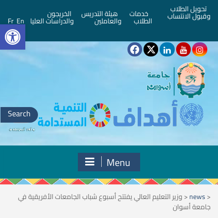
تحويل الطلاب
خدمات
هيئة التدريس
الخريجون
وقبول الانتساب
bar
الطلاب
والعاملين
والدراسات العليا
En
Fr
Search
for:
Menu
<
news
<
وزير التعليم العالي يفتتح أسبوع شباب الجامعات الأفريقية في
جامعة أسوان