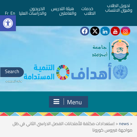
تحويل الطلاب
خدمات
هيئة التدريس
الخريجون
وقبول الانتساب
bar
الطلاب
والعاملين
والدراسات العليا
En
Fr
Search
for:
Menu
<
news
<
اِستعدادات مكثفة للأَمتحانات الفصل الدراسي الثاني في ظل
مواجهة فيروس كورونا