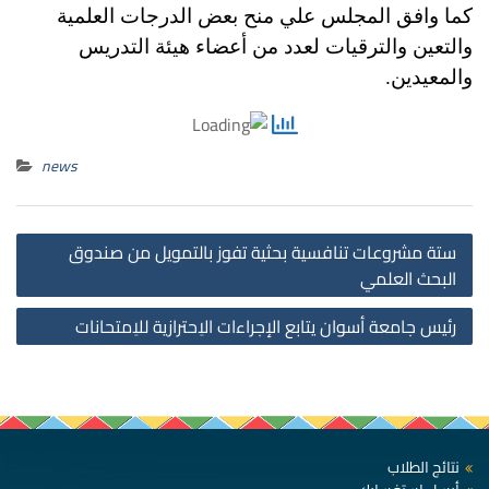
كما وافق المجلس علي منح بعض الدرجات العلمية
والتعين والترقيات لعدد من أعضاء هيئة التدريس
والمعيدين.
news
st
ستة مشروعات تنافسية بحثية تفوز بالتمويل من صندوق
on
البحث العلمي
رئيس جامعة أسوان يتابع الإجراءات الاِحترازية للاِمتحانات
نتائج الطلاب