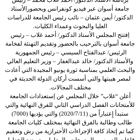
جامعة أسوان عبر فيديو كونفرانس وبحضورالأستاذ
الدكتور/ أيمن عثمان – نائب رئيس الجامعة للدراسات
العليا والبحوث وعمداء الكليات.
اِفتتح المجلس الأستاذ الدكتور/ أحمد غلاب – رئيس
جامعة أسوان بالترحيب بالحضور وتقديم التهنئة لفخامة
الرئيس/ عبدالفتاح السيسي – رئيس الجمهورية
والأستاذ الدكتور/ خالد عبدالغفار – وزير التعليم العالي
والبحث العلمي بمناسبة ثورة يونيو المجيدة التي أعادت
لمصر هيبتها والتي أسست أركان الدولة الحديثة في
مختلف المجالات.
أعلن “غلاب” خلال المجلس عن اِستعدادات الجامعة
للأمتحانات الفصل الدراسي الثاني للفرق النهائية والتي
ستبدأ إِعتباراً من (2020/7/11) والتي يؤديها (7000)
طالب وطالبة بالفرق النهائية بمختلف كليات الجامعة
كما تم إتخاذ كافة الإجراءات الأحترازية من رش وتعقيم
قاعات الدروس والمدرجات والمعامل مع وضع الجداول