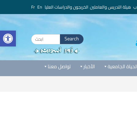
ب
هيئة التدريس والعاملين
الخريجون والدراسات العليا
En
Fr
bar
Search
for:
لحياة الجامعية
الأخبار
تواصل معنا