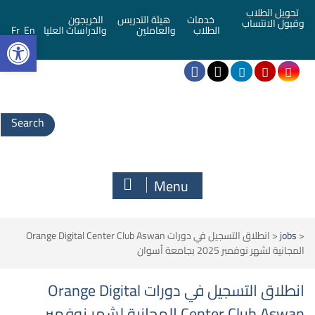
تحويل الطلاب
خدمات
هيئة التدريس
الخريجون
وقبول الانتساب
bar
الطلاب
والعاملين
والدراسات العليا
En
Fr
Menu
<
jobs
<
انطلاق التسجيل في دورات Orange Digital Center Club Aswan
المجانية لشهر نوفمبر 2025 بجامعة أسوان
انطلاق التسجيل في دورات Orange Digital
Center Club Aswan المجانية لشهر نوفمبر