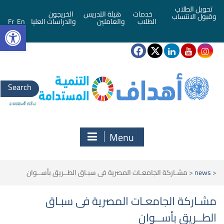
تحويل الطلاب
خدمات
هيئة التدريس
الخريجون
وقبول الانتساب
bar
الطلاب
والعاملين
والدراسات العليا
En
Fr
Search
for:
Menu
<
news
<
مشـاركة الجامعـات المصرية فى سبـاق الطــريق بأســوان
مشـاركة الجامعـات المصرية فى سبـاق
الطــريق بأســوان