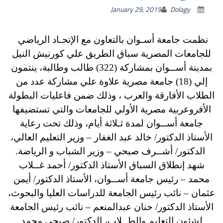
January 29, 2019
Dolagy
نظمت جامعة أسـوان بالتعاون مع الإتحـاد الرياضي
للجامعات المصرية سباق الطريق علي كورنيش النيل
بمدينة أســوان بمشاركة (322) طالب وطالبة، ينتمون
إلي (18) جامعة مصرية علاوة علي مشاركة عدد من
الطلاب الأفارقة والعرب ، وذلك ضمن فاعليات البطولة
الأفروعربية مصرية الأولي للجامعات والتي تستضيفها
جامعة أســوان لمدة ثـلاثة أيام، وذلك تحت رعاية
الأستاذ الدكتور/ خالد عبد الغفار – وزير التعليم العالي،
الدكتور/ أشــرف صبحي – وزير الشباب و الرياضة.
شهد إنطلاق السباق الأستاذ الدكتور/ أحمد غــلاب
محمد – رئيس جامعة أســوان، الأستاذ الدكتور/ أيمن
عثمان – نائب رئيس الجامعة للدراسات العليا والبحوث،
الأستاذ الدكتور/ حنان عبدالمنعم – نائب رئيس الجامعة
لشئون التعليم والطــلاب، الدكتور/ صبحي محمد