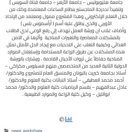
جامعة هليوبوليس – جامعة الأزهر – جامعة قناة السويس ]
وتنفيذاً لددرجة الماجستير بنظام الساعات المعتمدة وذلك من
خلال التعلم الإلكتروني وهذا المشروع ممول ومعتمد من الإتحاد
الأوربي والذي يطلق عليه أسم ( أرأسموس بلس )
وأضاف غلاب ان ورشة العمل تهدف إلي رفع الوعي لدي الطلاب
بالمشكلات المعاصرة والتغيرات المناخية وأثرها في الآمن
الغذائي وكيفية التغلب علي التحديات مع إيجاد الحل الأمثل لمثل
هذه المشكلات عن طريق الزراعة المستدامة وإستغلال الموارد
المناخية حفاظاً علي ثروات الأجيال القادمة ، ويشارك بالورشة
الدولية الثانية العديد من المتخصصين منهم فسيلوس مكراكي –
أستاذ بجامعة كيريت باليونان والمنسق العام للمشروع والدكتور/
أحمد محمد العطيفي – أستاذ النباتات بكلية العلوم والدكتور/
عادل عبدالفهيم – بقسم الرياضيات كلية العلوم والدكتور/ محمد
ابوالليل – وكيل كلية الزراعة والموارد الطبيعية .
news
,
workshops