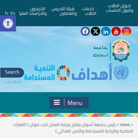
تحويل الطلاب
خدمات
هيئة التدريس
الخريجون
وقبول الانتساب
bar
الطلاب
والعاملين
والدراسات العليا
En
Fr
Search
for:
Menu
<
news
<
رئيس جامعة أسوان يفتتح ورشة العمل تحت عنوان ( التغيرات
المناخية والزراعة المستدامة والآمن الغذائي )