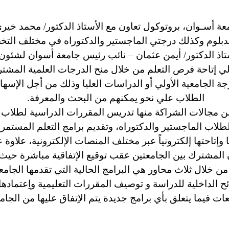
معة أسـوان، بروتوكول تعاون مع الأستاذ الدكتور/ محمد خيري
دبلوم وكذلك درجتي الماجستير والدكتوراه في مختلف التخص
تاذ الدكتور/ أيمن عثمان – نائب رئيس جامعة أسوان لشئون 
لي إتاحة فرص التعلم من خلال منح الدرجات العلمية المشت
الجامعية الأولي أو الدراسات العليا وذلك من أجل الإسهام
الطلاب علي نحو يمكنهم من البحث والمعرفة.
ن مجالات الشراكة منها تدريس المقررات الدراسية لطلاب الد
اب الماجستير والدكتوراه، وتقديم برامج التعلم المستمر و
وإتاحتها إلكترونياً عبر مختلف المنصات الإلكترونية، علاوة عل
عاون المشترك بين الجامعتين عقب توقيع الإتفاقية مباشرة ح
خلال ثلاث محاور هي البرامج الحالية التي تقدمها الجامعة ا
ائح الداخلية للدراسة و توصيف المقررات التعليمية واِعتما
ات فيما يتعلق بأي برامج جديدة يتم الاِتفاق عليها من الجام