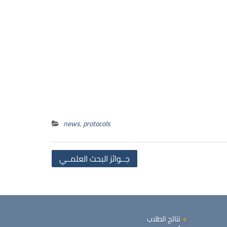
news
,
protocols
Post
جــوائز البحث العلمــي
navigation
نتائج الطلاب