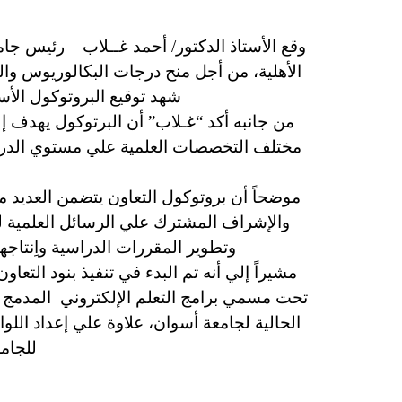
وقع الأستاذ الدكتور/ أحمد غــلاب – رئيس جا
الأهلية، من أجل منح درجات البكالوريوس وال
شهد توقيع البروتوكول الأس
من جانبه أكد “غـلاب” أن البرتوكول يهدف إ
مختلف التخصصات العلمية علي مستوي الدرجة 
موضحاً أن بروتوكول التعاون يتضمن العديد م
والإشراف المشترك علي الرسائل العلمية لطل
وتطوير المقررات الدراسية واِنتاجها 
مشيراً إلي أنه تم البدء في تنفيذ بنود الت
تحت مسمي برامج التعلم الإلكتروني المدمج من 
الحالية لجامعة أسوان، علاوة علي إعداد اللو
للجامع