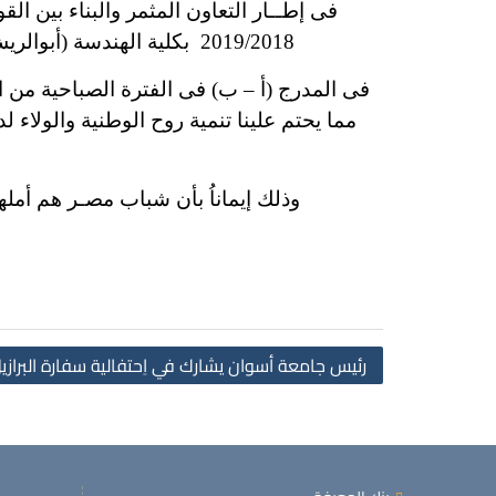
فى إطــار التعاون المثمر والبناء بين ال
2019/2018 بكلية الهندسة (أبوالريش)، والتى كانت ستعقد خـلال الفترة 17-2019/8/29 علي أن تعقد في الفترة من 14-2019/9/
فى المدرج (أ – ب) فى الفترة الصباحية من الس
مما يحتم علينا تنمية روح الوطنية والولاء 
وذلك إيماناُ بأن شباب مصـر هم أمله
رئيس جامعة أسوان يشارك في اِحتفالية سفارة البراز