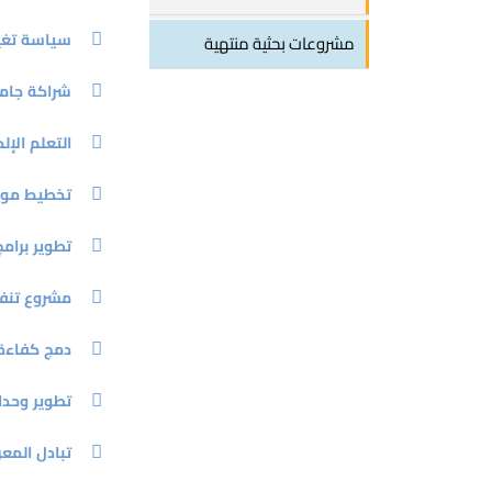
سياسة تغير ال
مشروعات بحثية منتهية
شراكة جامع
التعلم الإ
تخطيط موار
تطوير برامج
مشروع تنفي
دمج كفاءة 
تطوير وحدا
تبادل المع