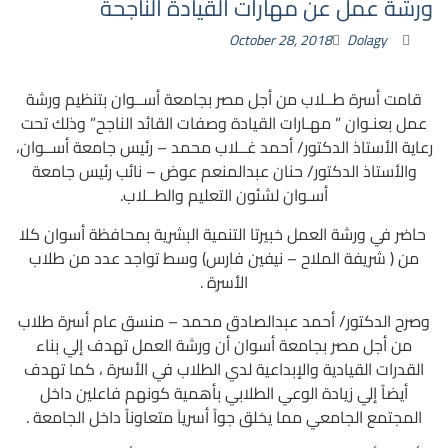
ورشة عمل عن مهارات القيادة الناجحة
October 28, 2018
Dolagy
قامت أسرة طــلاب من أجل مصر بجامعة أســوان بتنظيم ورشة
عمل بعنـوان ” مهـارات القيادة وصفات القائد الناجح” وذلك تحت
رعاية الأستاذ الدكتور/ أحمد غــلاب محمد – رئيس جامعة أســوان،
والأستاذ الدكتور/ حنان عبدالمنعم عوض – نائب رئيس جامعة
أسـوان لشئون التعليم والطــلاب.
حاضر في ورشة العمل خبيرتا التنمية البشرية بمحافظة أسوان كلا
من ( شريفة الملاح – نيفين فارس) وسط تواجد عدد من طلاب
الأسرة .
وصرح الدكتور/ أحمد عبدالصادق محمد – منسق عام أسرة طلاب
من أجل مصر بجامعة أسوان أن ورشة العمل تهدف إلي بناء
القدرات القيادية والإبداعية لدي الطلاب في الأسرة ، كما تهدف
أيضاً إلي زيادة الوعي الطلابي بأهمية كونهم فاعلين داخل
المجتمع الجامعي مما يخلق جواً أسرياَ متعاوناً داخل الجامعة .