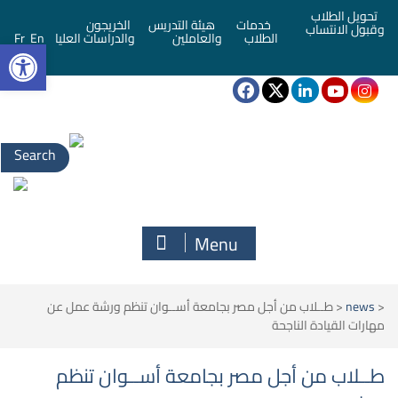
تحويل الطلاب
خدمات
هيئة التدريس
الخريجون
وقبول الانتساب
bar
الطلاب
والعاملين
والدراسات العليا
En
Fr
Search
for:
Menu
<
news
<
طــلاب من أجل مصر بجامعة أســوان تنظم ورشة عمل عن
مهارات القيادة الناجحة
طــلاب من أجل مصر بجامعة أســوان تنظم