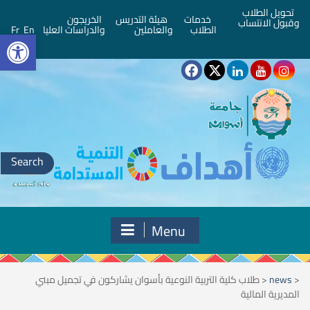
تحويل الطلاب
خدمات
هيئة التدريس
الخريجون
وقبول الانتساب
bar
الطلاب
والعاملين
والدراسات العليا
En
Fr
Search
for:
Menu
<
news
<
طلاب كلية التربية النوعية بأسوان يشاركون في تجميل مبني
المديرية المالية