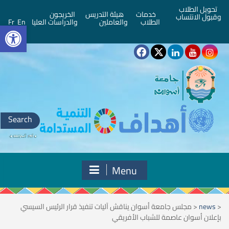
تحويل الطلاب
خدمات
هيئة التدريس
الخريجون
وقبول الانتساب
bar
الطلاب
والعاملين
والدراسات العليا
En
Fr
Search
for:
Menu
<
news
<
مجلس جامعة أسوان يناقش آليات تنفيذ قرار الرئيس السيسي
بإعلان أسوان عاصمة للشباب الأفريقي