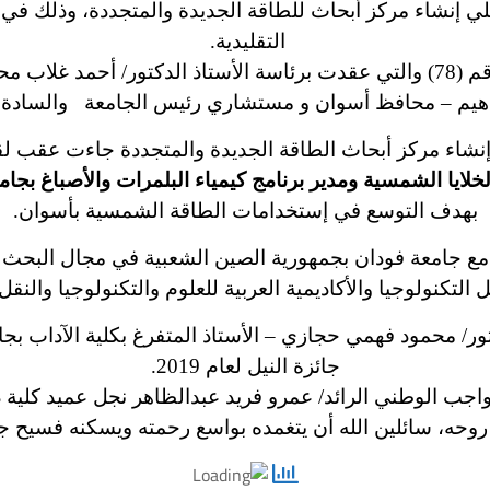
إنشاء مركز أبحاث للطاقة الجديدة والمتجددة، وذلك في 
التقليدية.
وجاء ذلك أثناء جلسة مجلس جامعة أسوان رقم (78) والتي عقدت برئاسة الأستاذ
براهيم – محافظ أسوان و مستشاري رئيس الجامعة والسادة ع
إنشاء مركز أبحاث الطاقة الجديدة والمتجددة جاءت عقب لقاء
ايا الشمسية ومدير برنامج كيمياء البلمرات والأصباغ بجامعة
بهدف التوسع في إستخدامات الطاقة الشمسية بأسوان.
ع جامعة فودان بجمهورية الصين الشعبية في مجال البحث ال
لتكنولوجيا والأكاديمية العربية للعلوم والتكنولوجيا والنق
ر/ محمود فهمي حجازي – الأستاذ المتفرغ بكلية الآداب بجام
جائزة النيل لعام 2019.
 الوطني الرائد/ عمرو فريد عبدالظاهر نجل عميد كلية دار
وحه، سائلين الله أن يتغمده بواسع رحمته ويسكنه فسيح جن