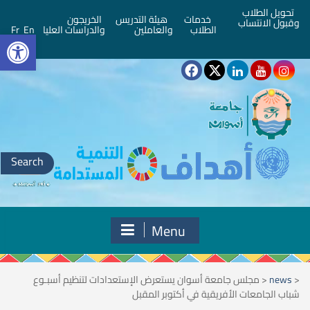
تحويل الطلاب
خدمات
هيئة التدريس
الخريجون
وقبول الانتساب
bar
الطلاب
والعاملين
والدراسات العليا
En
Fr
Search
for:
Menu
<
news
<
مجلس جامعة أسوان يستعرض الإستعدادات لتنظيم أسبـوع
شباب الجامعات الأفريقية في أكتوبر المقبل