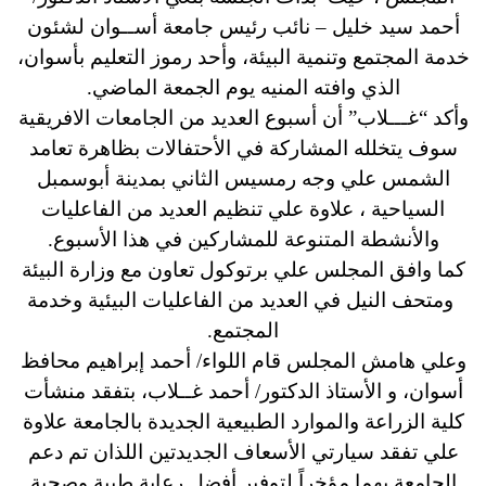
أحمد سيد خليل – نائب رئيس جامعة أســوان لشئون
خدمة المجتمع وتنمية البيئة، وأحد رموز التعليم بأسوان،
الذي وافته المنيه يوم الجمعة الماضي.
وأكد “غـــلاب” أن أسبوع العديد من الجامعات الافريقية
سوف يتخلله المشاركة في الأحتفالات بظاهرة تعامد
الشمس علي وجه رمسيس الثاني بمدينة أبوسمبل
السياحية ، علاوة علي تنظيم العديد من الفاعليات
والأنشطة المتنوعة للمشاركين في هذا الأسبوع.
كما وافق المجلس علي برتوكول تعاون مع وزارة البيئة
ومتحف النيل في العديد من الفاعليات البيئية وخدمة
المجتمع.
وعلي هامش المجلس قام اللواء/ أحمد إبراهيم محافظ
أسوان، و الأستاذ الدكتور/ أحمد غــلاب، بتفقد منشأت
كلية الزراعة والموارد الطبيعية الجديدة بالجامعة علاوة
علي تفقد سيارتي الأسعاف الجديدتين اللذان تم دعم
الجامعة بهما مؤخراً لتوفير أفضل رعاية طبية وصحية