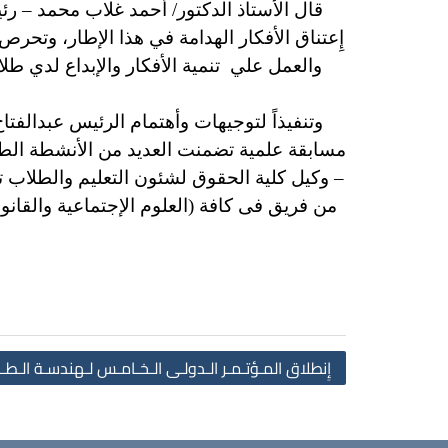
قال الأستاذ الدكتور/ أحمد غلاب محمد – ر
إِعتناق الأفكار الهدامة في هذا الإطار، وتحر
والعمل علي تنمية الأفكار والإبداع لدي طل
وتنفيذاً لتوجيهات وأهتمام الرئيس عبدالف
مسابقة علمية تضمنت العديد من الأنشطة الطل
– وكيل كلية الحقوق لشئون التعليم والطلاب ت
من فريق فى كافة (العلوم الإجتماعية والقانون
إِنطلاق المـؤتـمـر الـدولـى الـخـامـس لـهندسـة الـطـا