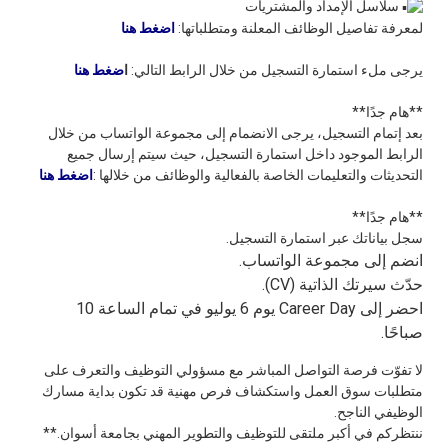
سلاسل الإمداد والمشتريات
لمعرفة تفاصيل الوظائف المعلنة ومتطلباتها:
اضغط هنا
يرجى ملء استمارة التسجيل من خلال الرابط التالي:
ا
ضغط هنا
**هام جدًا**
بعد إتمام التسجيل، يرجى الانضمام إلى مجموعة الواتساب من خلال
الرابط الموجود داخل استمارة التسجيل، حيث سيتم إرسال جميع
التحديثات والتعليمات الخاصة بالفعالية والوظائف من خلالها :
اضغط هنا
**هام جدًا**
سجل بياناتك عبر استمارة التسجيل.
انضم إلى مجموعة الواتساب.
حدّث سيرتك الذاتية (CV).
احضر إلى Career Day يوم 6 يوليو في تمام الساعة 10
صباحًا.
لا تفوّت فرصة التواصل المباشر مع مسؤولي التوظيف والتعرف على
متطلبات سوق العمل واستكشاف فرص مهنية قد تكون بداية مسارك
الوظيفي الناجح.
ننتظركم في أكبر ملتقى للتوظيف والتطوير المهني بجامعة أسوان.**