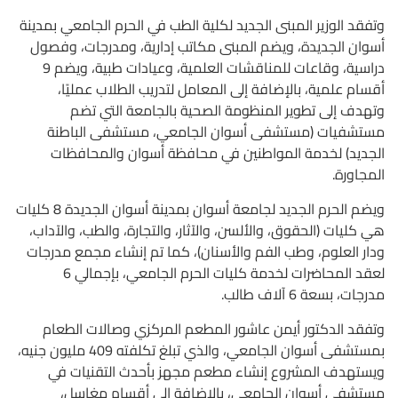
وتفقد الوزير المبنى الجديد لكلية الطب في الحرم الجامعي بمدينة
أسوان الجديدة، ويضم المبنى مكاتب إدارية، ومدرجات، وفصول
دراسية، وقاعات للمناقشات العلمية، وعيادات طبية، ويضم 9
أقسام علمية، بالإضافة إلى المعامل لتدريب الطلاب عمليًا،
وتهدف إلى تطوير المنظومة الصحية بالجامعة التي تضم
مستشفيات (مستشفى أسوان الجامعي، مستشفى الباطنة
الجديد) لخدمة المواطنين في محافظة أسوان والمحافظات
المجاورة.
ويضم الحرم الجديد لجامعة أسوان بمدينة أسوان الجديدة 8 كليات
هي كليات (الحقوق، والألسن، والآثار، والتجارة، والطب، والآداب،
ودار العلوم، وطب الفم والأسنان)، كما تم إنشاء مجمع مدرجات
لعقد المحاضرات لخدمة كليات الحرم الجامعي، بإجمالي 6
مدرجات، بسعة 6 آلاف طالب.
وتفقد الدكتور أيمن عاشور المطعم المركزي وصالات الطعام
بمستشفى أسوان الجامعي، والذي تبلغ تكلفته 409 مليون جنيه،
ويستهدف المشروع إنشاء مطعم مجهز بأحدث التقنيات في
مستشفى أسوان الجامعي، بالإضافة إلى أقسام مغاسل،