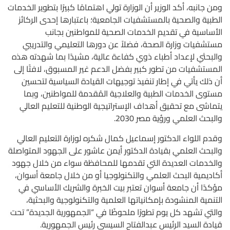
ومن جانبه، أكد الوزير أن الوزارة تولي اهتمامًا كبيرًا بتطوير الخدمات
الطبية والصحية بالمستشفيات الجامعية؛ باعتبارها إحدى الركائز
الأساسية في تقديم الخدمات الصحية للمواطنين بجانب
مستشفيات وزارة الصحة، فضلاً عن دورها التعليمي والتدريبي
والبحثي لإعداد أطباء ذوي كفاءة عالية، مشيدًا بما شهدته هذه
المستشفيات من تطور كبير بفضل الدعم غير المسبوق، لافتًا إلى
أن ذلك يأتي في إطار تنفيذ توجيهات القيادة السياسية لتحسين
مستوى الخدمات الطبية والعلاجية المُقدمة للمواطنين، وبما
يتماشى مع تحقيق أهداف الإستراتيجية الوطنية للتعليم العالي
والبحث العلمي ورؤية مصر 2030.
وقدم اللواء الدكتور إسماعيل كمال شكره لوزارة التعليم العالي
والبحث العلمي بقيادة الدكتور أيمن عاشور على الجهود المتواصلة
والخدمات العديدة التي تقدمها للمحافظة سواء من خلال جهود
أكاديمية البحث العلمي والتكنولوجيا أو من خلال جامعة أسوان،
مؤكدًا أن جامعة أسوان تعتبر بيت الخبرة والشريك الأساسي في
التنمية المنشودة بإمكانياتها العلمية والتكنولوجية والبحثية،
والتي تشهد كل يوم تطورًا ملحوظًا في “الجمهورية الجديدة” تحت
قيادة السيد الرئيس عبدالفتاح السيسي رئيس الجمهورية.