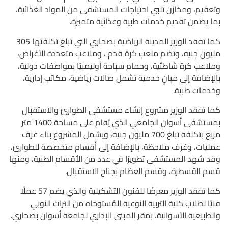
وتعقيم، ومخازن تلبي احتياجات المستشفى من المواد الغذائية،
بما يضمن تقديم خدمات طبية وغذائية متميزة.
كما تفقد الوزير المدينة الرياضية بصحاري التي تبلغ تكلفتها 305
مليون جنيه، وتضم ملعب كرة قدم ، وملاعب متعددة الأغراض،
وملاعب كرة شاطئية، وحمام سباحة أوليمبيًا بمواصفات دولية،
بالإضافة إلى مبانٍ خدمية تشمل صالات رياضية، مكاتب إدارية،
وخدمات طبية.
كما تفقد الوزير مشروع إنشاء مستشفى الطوارئ والاستقبال
بمستشفى أسوان الجامعي الذي يُقام على مساحة 1400 متر
مربع بتكلفة تبلغ 700 مليون جنيه، ويشمل المشروع بناء غرف
عمليات، وغرف ملاحظة، بالإضافة إلى أقسام متخصصة للطوارئ،
وقد شهد المستشفى تطويرًا في عدد من الأقسام الطبية، ومنها
قسم القسطرة، وقسم العظام بجناح الاستقبال.
كما تفقد الوزير معرضًا للفنون التشكيلية والذي يضم 57 عملًا
فنيًا لطلاب كلية التربية النوعية المُستوحاه من التراث النوبي
والطبيعية الأسوانية، بمقر المبنى الإداري لجامعة أسوان بصحاري.