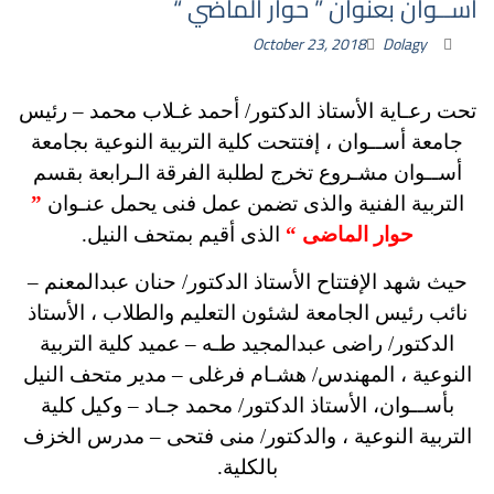
أســوان بعنوان ” حوار الماضي “
October 23, 2018
Dolagy
تحت رعـاية الأستاذ الدكتور/ أحمد غـلاب محمد – رئيس
جامعة أســوان ، إفتتحت كلية التربية النوعية بجامعة
أســوان مشـروع تخرج لطلبة الفرقة الـرابعة بقسم
التربية الفنية والذى تضمن عمل فنى يحمل عنـوان
”
حوار الماضى “
الذى أقيم بمتحف النيل.
حيث شهد الإفتتاح الأستاذ الدكتور/ حنان عبدالمعنم –
نائب رئيس الجامعة لشئون التعليم والطلاب ، الأستاذ
الدكتور/ راضى عبدالمجيد طـه – عميد كلية التربية
النوعية ، المهندس/ هشـام فرغلى – مدير متحف النيل
بأســوان، الأستاذ الدكتور/ محمد جـاد – وكيل كلية
التربية النوعية ، والدكتور/ منى فتحى – مدرس الخزف
بالكلية.