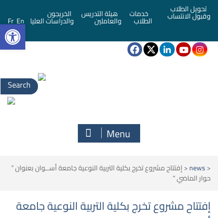
تحويل الطلاب
خدمات
هيئة التدريس
الخريجون
وقبول الانتساب
bar
الطلاب
والعاملين
والدراسات العليا
En
Fr
Search
for:
Menu
<
news
<
إفتتاح مشروع تخرج بكلية التربية النوعية جامعة أســوان بعنوان ”
حوار الماضي “
إفتتاح مشروع تخرج بكلية التربية النوعية جامعة