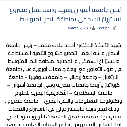
رئيس جامعة أسوان يشهد ورشة عمل مشروع
الاستِزراعُ السمكي بمنطقة البحر المتوسط
March 2, 2020
Dolagy
شهد الأستاذ الدكتور/ أحمد غلاب محمد – رئيس جامعة
أسوان ورشه العمل لتحضير مشروع التنميه المستدامة
والاستِزراعُ السمكى و المصايد بمنطقه البحر المتوسط
فى ضوء التعاون مع أربعة جامعات أوروبيه هى (جامعة
البرتغال – جامعة إيطاليا – جامعة سلوفينيا – جامعة
كرواتيا) وأربعة جامعات مصريه وهي (جامعة أسوان –
جامعة الإسكندرية – الأكاديمية البحريه للعلوم
وتكنولوجيا المعلومات والنقل البحري – جامعة مطروح)،
وذلك لمنح درجة ماجستير دولى فى الاستِزراعُ والمصايد
يمنح شهاده معتمده من الجامعات الأوروبية،
وذلك في
إطار التعاون المثمر وفي تطوير العملية التعليمة بجامعة