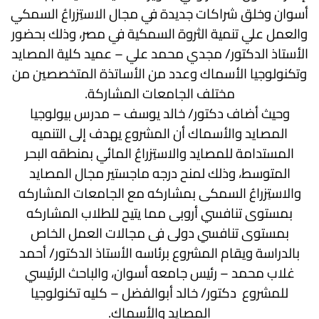
أسوان وخلق شراكات جديدة في مجال الاستِزراعُ السمكي
والعمل علي تنمية الثروة السمكية في مصر، وذلك بحضور
الأستاذ الدكتور/ مجدي محمد علي – عميد كلية المصايد
وتكنولوجيا الأسماك وعدد من الأساتذة المتخصصين من
مختلف الجامعات المشاركة.
وحيث أضاف دكتور/ خالد يوسف – مدرس بيولوجيا
المصايد والأسماك أن المشروع
يهدف إلى التنميه
المستدامة للمصايد والاستِزراعُ المائي بمنطقه البحر
المتوسط، وذلك لمنح درجه ماجستير مجال المصايد
والاستِزراعُ السمكى بمشاركه مع الجامعات المشاركه
بمستوى تنافسي أروبى مما يتيح للطلاب المشاركه
بمستوى تنافسي دولى فى مجالات العمل الخاص
بالدراسة
ويقام المشروع برئاسه الأستاذ الدكتور/ أحمد
غلاب محمد – رئيس جامعه أسوان،
والباحث الرئيسي
للمشروع دكتور/ خالد أبوالفضل – كليه تكنولوجيا
المصايد والأسماك.