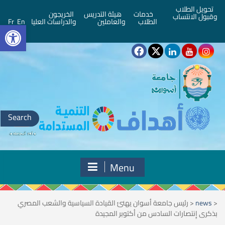
تحويل الطلاب
خدمات
هيئة التدريس
الخريجون
وقبول الانتساب
bar
الطلاب
والعاملين
والدراسات العليا
En
Fr
Search
for:
Menu
<
news
<
رئيس جامعة أسوان يهنئ القيادة السياسية والشعب المصري
بذكرى إِنتصارات السادس من أكتوبر المجيدة