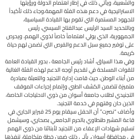
والشعبية، ويأتي ذلك في إطار اهتمام الدولة ورؤيتها
الاستراتيجية في دعم هذه الفئة المهمة،وجاء ذلك تأكيداً
للجهود المستمرة التي تقوم بها القيادة السياسية،
وبالتحديد السيد الرئيس عبدالفتاح السيسي، رئيس
الجمهورية، الذي يولي اهتماماً خاصاً لذوي الهمم، ويحرص
على توفير جميع سبل الدعم والفرص التي تضمن لهم حياة
كريمة.
وفي هذا السياق، أشاد رئيس الجامعة ، بدور القيادة العامة
للقوات المسلحة في تقديم أوجه الدعم لهذه الفئة الغالية
من أبناء الوطن، حيث قامت إدارة التجنيد والتعبئة بمبادرة
متميزة تتضمن الكشف الطبي وإتمام إجراءات الموقف
التجنيدي لطلاب جامعة أسوان من ذوي الاحتياجات الخاصة،
الذين حان وقتهم في خدمة التجنيد.
وأضاف “نصرت” أن الحفل سيقام يوم 25 فبراير الجاري في
قاعة المشير طنطاوي بالحرم الجامعي بصحاري، وسيشمل
تسليم شهادات الإعفاء من التجنيد لأبنائنا من ذوي الهمم
في محافظة أسوان. يأتي ذلك ضمن خطة متكاملة، تنفذها