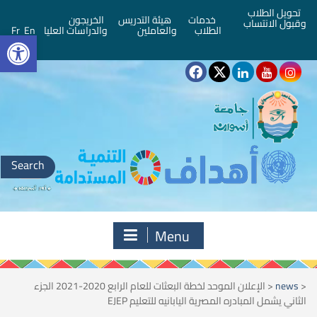
تحويل الطلاب
خدمات
هيئة التدريس
الخريجون
وقبول الانتساب
bar
الطلاب
والعاملين
والدراسات العليا
En
Fr
Search
for:
Menu
<
news
<
الإعلان الموحد لخطة البعثات للعام الرابع 2020-2021 الجزء
الثاني يشمل المبادره المصرية اليابانيه للتعليم EJEP