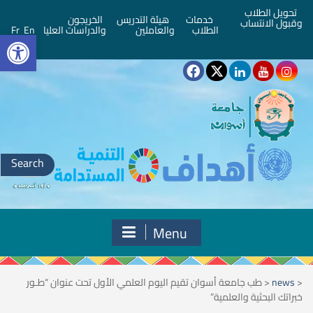
تحويل الطلاب
خدمات
هيئة التدريس
الخريجون
وقبول الانتساب
bar
الطلاب
والعاملين
والدراسات العليا
En
Fr
Search
for:
Menu
<
news
<
طب جامعة أسوان تقيم اليوم العلمي الأول تحت عنوان “طـور
خبراتك البحثية والعلمية”