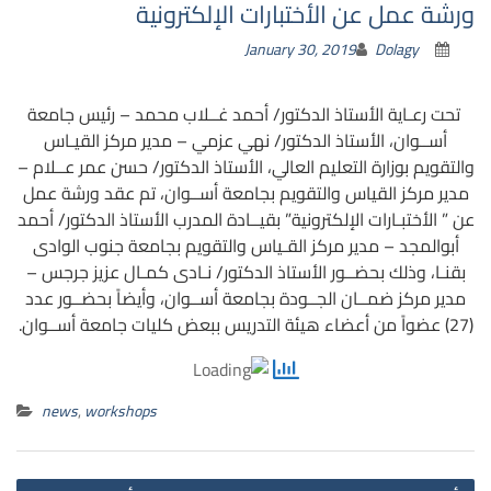
ورشة عمل عن الأختبارات الإلكترونية
January 30, 2019
Dolagy
تحت رعـاية الأستاذ الدكتور/ أحمد غــلاب محمد – رئيس جامعة
أســوان، الأستاذ الدكتور/ نهي عزمي – مدير مركز القيـاس
والتقويم بوزارة التعليم العالي، الأستاذ الدكتور/ حسن عمر عــلام –
مدير مركز القياس والتقويم بجامعة أســوان، تم عقد ورشة عمل
عن ” الأختبـارات الإلكترونية” بقيــادة المدرب الأستاذ الدكتور/ أحمد
أبوالمجد – مدير مركز القـياس والتقويم بجامعة جنوب الوادى
بقنـا، وذلك بحضــور الأستاذ الدكتور/ نـادى كمـال عزيز جرجس –
مدير مركز ضمــان الجــودة بجامعة أســوان، وأيضاً بحضــور عدد
(27) عضواً من أعضاء هيئة التدريس ببعض كليات جامعة أســوان.
news
,
workshops
st