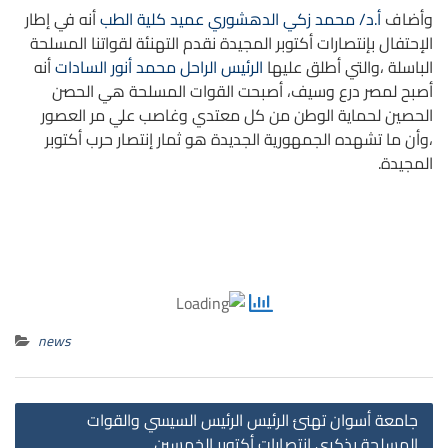
وأضاف
أ.د/ محمد زكي الدهشوري عميد كلية الطب
أنه في إطار
الإحتفال بإنتصارات أكتوبر المجيدة نقدم التهنئة لقواتنا المسلحة
الباسلة ،والتي أطلق عليها
الرئيس الراحل محمد أنور السادات
أنه
أصبح لمصر درع وسيف، أصبحت القوات المسلحة هي الحصن
الحصين لحماية الوطن من كل معتدي وغاصب علي مر العصور
،وأن ما تشهده الجمهورية الجديدة هو ثمار إنتصار حرب أكتوبر
المجيدة.
news
st
جامعة أسوان تهنئ الرئيس الرئيس السيسي والقوات
on
المسلحة بذكرى إنتصارات أكتوبر الخمسين