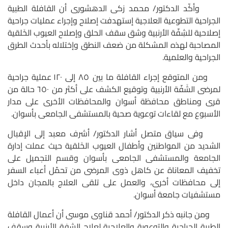
وأكّد الدكتور/ محمد زكى الدهشورى أن القافلة الطبية
الجراحية التطوعية العلاجية إستهدفت إصلاح وإجراء عمليات جراحية
إصلاحية للشِفّة الأرنبية وشق سقف الحلق وإصلاح العيوب الخَلقية
المصاحبة لهذه المشكلة من ضعف النطق وإختلاله بأحدث الطرق
الجراحية والعلمية.
ومن المتوقع إجراء القافلة ما بين ٨٥ إلى ١٢٠ عملية جراحية
لمرضى الشَفّة الأرنبية وتوقيع الكشف على أكثر من ٦٥٠ حالة من
قرى ومناطق محافظة أسوان والمحافظات الأخرى على مدار
الأسبوع مع لقاءات توعوية صحية بالمستشفى الجامعى بأسوان.
وفى سياق متصل أشار الدكتور/ أشرف معبد إلى الإقبال
الشديد من المواطنين وأطفال العيوب الخَلقية حيث عملت إدارة
الجامعة والمستشفى الجامعى بأسوان وقسم التجميل على
تخفيف المعاناة عن كاهل ذوى المرضى من تحمّل أعباء السفر
إلى محافظات أخرى، والعمل على تلقى العلاج بالمجان داخل
مستشفيات جامعة أسوان.
ومن جانبه ذكر الدكتور/ أحمد قناوى موسى أن أعمال القافلة
الطبية الجراحية والتوعوية والعلاجية لعلاج الشفة الأرنبية وسقف