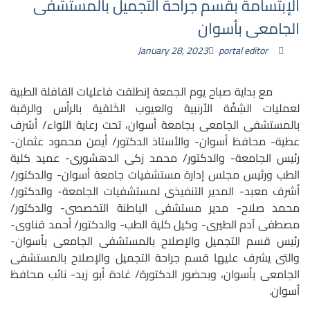
الإبتسامة بقسم جراحة التجميل بالمستشفى
الجامعى بأسوان
January 28, 2023
portal editor
مع بداية صباح يوم الجمعة إنطلقت فاعليات القافلة الطبية
لعمليات الشِفّة الأرنبية والعيوب الخَلقية بالرأس والرقبة
بالمستشفى الجامعى بجامعة أسوان، تحت رعاية اللواء/ أشرف
عطية- محافظ أسوان- والأستاذ الدكتور/ أيمن محمود عثمان-
رئيس الجامعة- والدكتور/ محمد زكى الدهشورى- عميد كلية
الطب ورئيس مجلس إدارة مستشفيات جامعة أسوان- والدكتور/
أشرف معبد- المدير التنفيذى لمستشفيات الجامعة- والدكتور/
محمد صلاح- مدير مستشفى الباطنة التخصصى- والدكتور/
مصطفى آدم الطيرى- وكيل كلية الطب- والدكتور/ أحمد قناوى-
رئيس قسم التجميل والإصلاح بالمستشفى الجامعى بأسوان-
والتى يشرف عليها قسم جراحة التجميل والإصلاح بالمستشفى
الجامعى بأسوان، وبحضور الدكتورة/ غادة أبو زيد- نائب محافظ
أسوان.