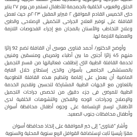
الحلق والعيوب الخَلقية بالجمجمة للأطفال تستمر من يوم ٢٧ يناير
حتى الخميس القادم الموافق ٢ فبراير المقبل ٢٠٢٣م. حيث تعمل
القافلة على توفير العلاج الجراحى التكميلى الإصلاحى والطبى
وعلاج التخاطب والأسنان بالمجان مع إجراء الفحوصات اللازمة
والعملية اللازمة لها.
وأوضح الدكتور/ أحمد قناوى موسى أن القافلة تضم 92 زائرًا
منهم 45 زائرًا أجنبى ما بين أطباء وتمريض ومنسقين وفنيين
لخدمة القافلة الطبية التى إنطلقت فعالياتها من قسم التجميل
بالمستشفى الجامعى بأسوان والذى إستطاع خلال الفترة
الماضية أن يعمل على إقامة وتنظيم هذه القافلة التطوعية
بالتعاون مع الجهات الطبية المشاركة لتحسين وتقديم الخدمة
الطبية للمرضى فى جزء دقيق من تخصص جراحات التجميل
والإصلاح وجراحات الوجه والفكين والتشوهات الخَلقية لدى
الأطفال لرسم الإبتسامة على وجوه أطفال محافظة أسوان
وأطفال محافظات جنوب الصعيد.
وأشار “قناوى” إلى خبر الموافقة على إتخاذ محافظة أسوان
مقرًا رئيسيًا ثابت لإستضافة القوافل الربع سنوية المحلية والسنوية