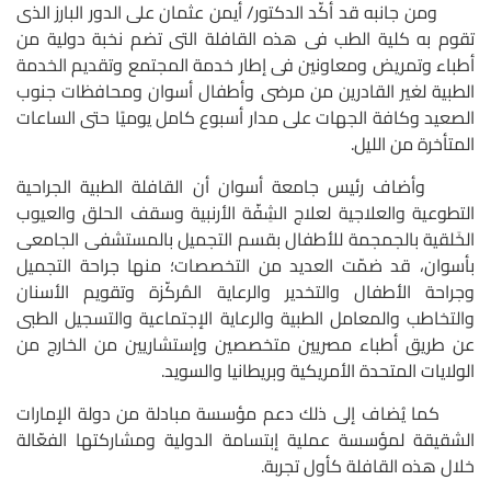
ومن جانبه قد أكّد الدكتور/ أيمن عثمان على الدور البارز الذى
تقوم به كلية الطب فى هذه القافلة التى تضم نخبة دولية من
أطباء وتمريض ومعاونين فى إطار خدمة المجتمع وتقديم الخدمة
الطبية لغير القادرين من مرضى وأطفال أسوان ومحافظات جنوب
الصعيد وكافة الجهات على مدار أسبوع كامل يوميًا حتى الساعات
المتأخرة من الليل.
وأضاف رئيس جامعة أسوان أن القافلة الطبية الجراحية
التطوعية والعلاجية لعلاج الشِفّة الأرنبية وسقف الحلق والعيوب
الخَلقية بالجمجمة للأطفال بقسم التجميل بالمستشفى الجامعى
بأسوان، قد ضمّت العديد من التخصصات؛ منها جراحة التجميل
وجراحة الأطفال والتخدير والرعاية المُركّزة وتقويم الأسنان
والتخاطب والمعامل الطبية والرعاية الإجتماعية والتسجيل الطبى
عن طريق أطباء مصريين متخصصين وإستشاريين من الخارج من
الولايات المتحدة الأمريكية وبريطانيا والسويد.
كما يُضاف إلى ذلك دعم مؤسسة مبادلة من دولة الإمارات
الشقيقة لمؤسسة عملية إبتسامة الدولية ومشاركتها الفعّالة
خلال هذه القافلة كأول تجربة.