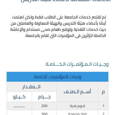
لم تقتصر خدمات الجامعة على الطلاب فقط ولكن اِهتمت
أيضًا بأعضاء هيئة التدريس والهيئة المعاونة والعاملين من
حيث خدمات التغذية وتوفير طعام صحى مستدام والإعاشة
الكاملة للزائرين فىِ المؤتمرات التىِ تقام بالجامعة.
وجــبـات الـمـؤتمــرات الـخـــاصـة
وجبات المؤتمرات الخاصة
الــمقـدار
م
أســم الـصنـف
جـــرام
كــيـلو
1
لحوم بلدية
200
ـــــــــــ
2
فراخ مذبوحة
300
ـــــــــــ