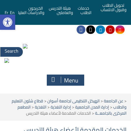
تحويل الطلاب
خدمات
هيئة التدريس
الخريجون
وقبول الانتساب
bar
الطلاب
والعاملين
والدراسات العليا
En
Fr
Menu
<
عن الجامعة
<
الهيكل التنظيمى لجامعة أسوان
<
قطاع شئون التعليم
والطلاب
<
إدارة المدن الجامعية
<
إدارة التغذية
<
التغذية
<
المطعم
المركزى بالجامعــة
<
الخدمات المقدمة لأعضاء هيئة التدريس
الخدمات المقدمة لأعضاء هيئة التدريس