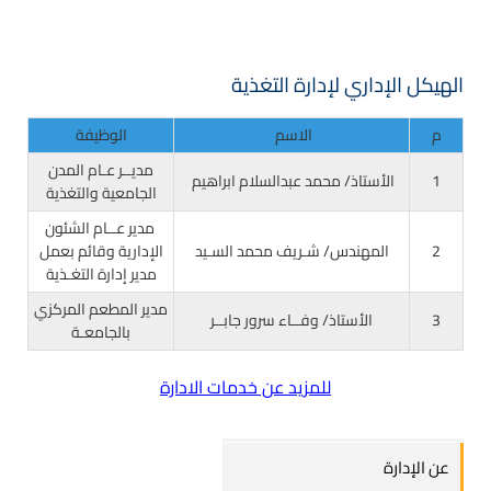
الهيكل الإداري لإدارة التغذية
م
الاسم
الوظيفة
مديــر عـام المدن
1
الأستاذ/ محمد عبدالسلام ابراهيم
الجامعية والتغذية
مدير عــام الشئون
2
المهندس/ شـريف محمد السـيد
الإدارية وقائم بعمل
مدير إدارة التغـذية
مدير المطعم المركزي
3
الأستاذ/ وفــاء سرور جابــر
بالجامعـة
للمزيد عن خدمات الادارة
عن الإدارة