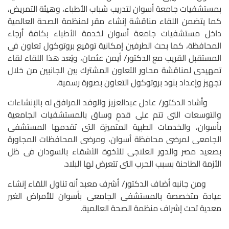
بمستشفيات جامعة أسوان لتدريب شباب الأطباء، وهيئة التمريض،
كما يتضمن اللقاء مناقشة إنشاء مقر لمنظمة الصحة العالمية
داخل مستشفيات جامعة أسوان لخدمة الأطباء بكافة أرجاء
المحافظة، كما بحث الطرفين إمكانية توقيع بروتوكول تعاون فى
المستقبل القريب مع الدكتور/ أيمن عثمان، ويُعد هذا اللقاء لقاء
تمهيدى لمناقشة محاور التعاون المشترك بين الجانبين من خلال
تجهيز وإعداد بنود بروتوكول التعاون بصورة رسمية.
وأشاد الدكتور/ عادل عبدالعزيز والوفد المرافق له بالإنشاءات
والتوسعات التى تتم على قدمٍ وساق بالمستشفيات الجامعية
بأسوان، والخدمات الطبية المتميزة التى تقدمها المستشفى
الجامعى لمرضى محافظة أسوان، ومرضى المحافظات المجاورة
بصعيد مصر والدور العلاجى للأخوة الأشقاء بالسودان فى ظل
الأزمة الطاحنة بسبب الحرب التى تتعرض لها البلاد.
ومن جانبه أضاف الدكتور/ أشرف معبد أنه تناول اللقاء إنشاء
عيادة متخصصة بالمستشفى الجامعى بأسوان للأمراض الغير
معدية تحت إشراف منظمة الصحة العالمية.