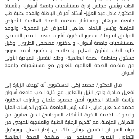
الطب ورئيس مجلس إدارة مستشفيات جامعة أسوان- بالأستاذ
الدكتور/ عادل عبد العزيز- أستاذ أمراض الباطنة والغدد بكلية طب
جامعة سوهاج ومستشار منظمة الصحة العالمية للأمراض
المزمنة ورئيس الإتحاد العالمى للأمراض غير المعدية- والوفد
المرافق له وذلك بحضور الدكتور/ أشرف معبد- المدير التنفيذى
لمستشفيات جامعة أسوان- والدكتور/ مصطفى الطيرى_ وكيل
كلية الطب لشئون التعليم والطلاب- والدكتور/ أحمد سرور-
مسئول بمنظمة الصحة العالمية- وذلك لتفعيل المبادرة الأولى
من منظمة الصحة العالمية للتعاون مع مستشفيات جامعة
أسوان.
قال الدكتور/ محمد زكى الدهشورى أنه تهدف الزيارة إلى
تفعيل مبادرة وادى النيل بالتعاون مع كلية الطب جامعة أسوان
برئاسة الأستاذ الدكتور/ أيمن محمود عثمان وإشراف الدكتور/
محمد عبدالعزيز عرابى- نائب رئيس الجامعة لشئون الدراسات العليا
والبحوث- لخدمة الأخوة الأشقاء السودانيين الذين يعانون من
الأمراض المزمنة، مع تقديم الرعاية الطبية والعلاجية للمرضى من
دولة السودان الشقيق ،ويأتى ذلك فى إطار تفعيل بروتوكول
التعاون التدريبى المعتمد من منظمة الصحة العالمية