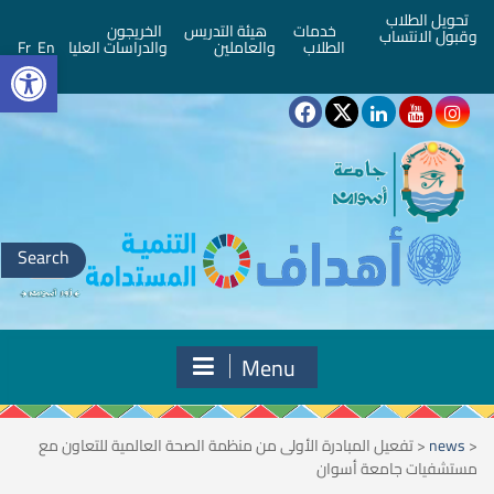
تحويل الطلاب
خدمات
هيئة التدريس
الخريجون
وقبول الانتساب
bar
الطلاب
والعاملين
والدراسات العليا
En
Fr
Search
for:
Menu
<
news
<
تفعيل المبادرة الأولى من منظمة الصحة العالمية للتعاون مع
مستشفيات جامعة أسوان